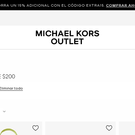
RRA UN 15% ADICIONAL CON EL CÓDIGO EXTRA15.
COMPRAR AH
 $200
r filtro Actualmente restringido porColor: Verde
Eliminar todo