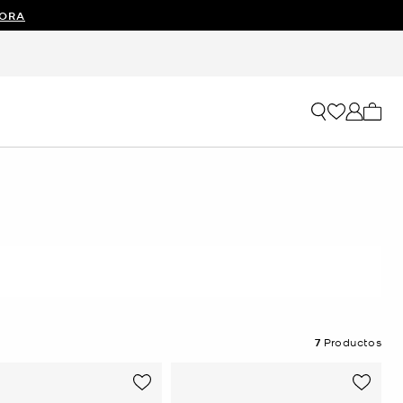
ORA
Mi car
7
Productos