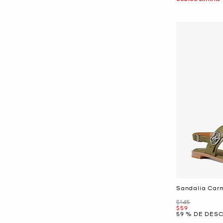
Sandalia Car
Era
$145
Ahora
$59
59 % DE DES