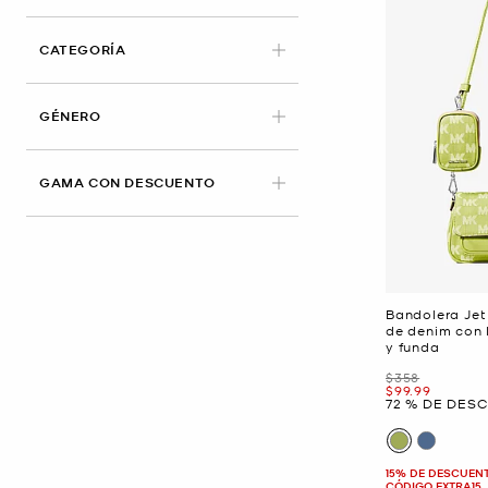
CATEGORÍA
GÉNERO
GAMA CON DESCUENTO
Bandolera Jet
de denim con 
y funda
Era
$358
Ahora
$99.99
72 % DE DES
15% DE DESCUEN
CÓDIGO EXTRA15