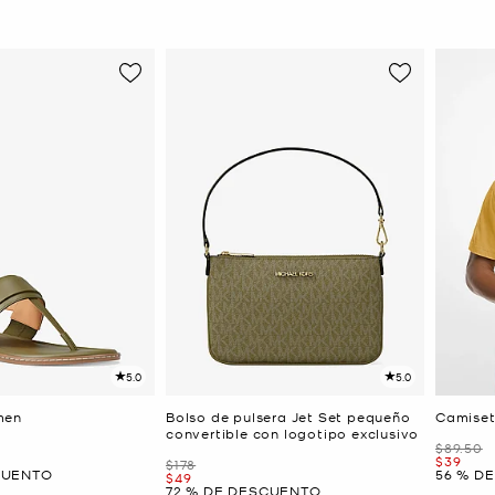
5.0
5.0
men
Bolso de pulsera Jet Set pequeño
Camiset
convertible con logotipo exclusivo
Era
$89.50
Ahora
$39
Era
$178
CUENTO
56 % D
Ahora
$49
72 % DE DESCUENTO