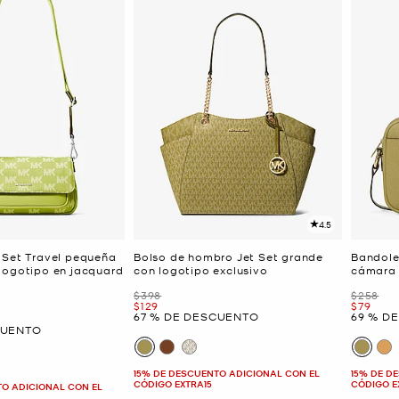
4.5
 Set Travel pequeña
Bolso de hombro Jet Set grande
Bandole
logotipo en jacquard
con logotipo exclusivo
cámara 
Era
Era
$398
$258
Ahora
Ahora
$129
$79
67 % DE DESCUENTO
69 % D
CUENTO
15% DE DESCUENTO ADICIONAL CON EL
15% DE D
CÓDIGO EXTRA15
CÓDIGO E
TO ADICIONAL CON EL