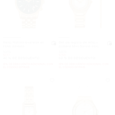
Reloj Hutton oversize en
Set de regalo de reloj y
tono dorado
pulsera Mini Sylvia con
incrustaciones en tono
Era
Era
$295
$375
dorado
Ahora
Ahora
$177
$150
40 % DE DESCUENTO
60 % DE DESCUENTO
15% DE DESCUENTO ADICIONAL CON
15% DE DESCUENTO ADICIONAL CON
EL CÓDIGO EXTRA15
EL CÓDIGO EXTRA15