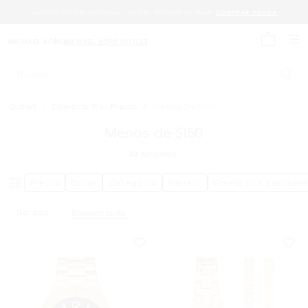
AHORRA UN 15% ADICIONAL CON EL CÓDIGO EXTRA15.
COMPRAR AHORA
MICHAEL KORS
MICHAEL KORS OUTLET
Mi carrit
Buscar
Outlet
/
Comprar Por Precio
/
Menos De $150
Menos de $150
48
Artículos
Precio
Color
Categoría
Género
Gama con descuen
Dorado
Eliminar todo
Eliminar Filtro Actualmente Restringido PorColor: Dorad