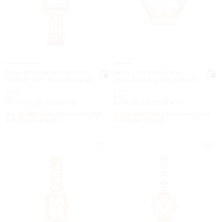
Reloj Monroe mini en tono
Reloj Lennox en tono
dorado con incrustaciones
dorado con pavé y tira de
silicona con logotipo
Era
Era
$245
$245
Ahora
Ahora
$147
$147
40 % DE DESCUENTO
40 % DE DESCUENTO
15% DE DESCUENTO ADICIONAL CON
15% DE DESCUENTO ADICIONAL CON
EL CÓDIGO EXTRA15
EL CÓDIGO EXTRA15