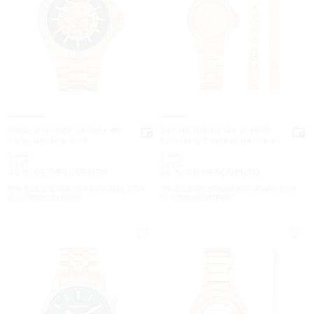
Reloj oversize Lennox en
Set de regalo de joyería
tono dorado con
con reloj Everest petite en
incrustaciones de pavé
tono dorado y pulsera con
Era
Era
$495
$375
pavé
Ahora
Ahora
$297
$225
40 % DE DESCUENTO
40 % DE DESCUENTO
15% DE DESCUENTO ADICIONAL CON
15% DE DESCUENTO ADICIONAL CON
EL CÓDIGO EXTRA15
EL CÓDIGO EXTRA15