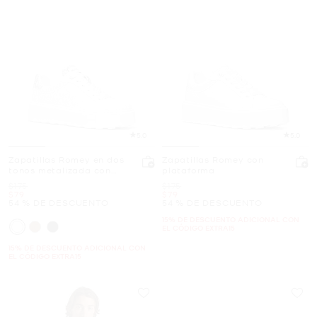
5.0
5.0
Zapatillas Romey en dos
Zapatillas Romey con
tonos metalizada con
plataforma
plataforma y logotipo
Era
Era
$175
$175
Ahora
Ahora
$79
$79
54 % DE DESCUENTO
54 % DE DESCUENTO
15% DE DESCUENTO ADICIONAL CON
EL CÓDIGO EXTRA15
15% DE DESCUENTO ADICIONAL CON
EL CÓDIGO EXTRA15