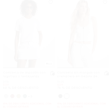
5.0
Camiseta de algodón con
Camiseta sin mangas con
logotipo y lentejuelas
cremallera en mezcla de
viscosa acanalada
Era
Era
$98
$125
Ahora
Ahora
$39
$29
60 % DE DESCUENTO
76 % DE DESCUENTO
+5
15% DE DESCUENTO ADICIONAL CON
15% DE DESCUENTO ADICIONAL CON
EL CÓDIGO EXTRA15
EL CÓDIGO EXTRA15