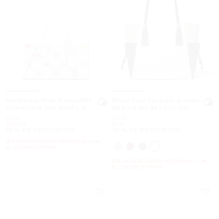
Bandolera Mirella pequeña
Bolso tote Voyager grande
convertible con diseño de
de bloques de color con
arcoíris y logotipo en
logotipo de la marca
Era
Era
$378
$398
relieve
Ahora
Ahora
$99.99
$119
73 % DE DESCUENTO
70 % DE DESCUENTO
15% DE DESCUENTO ADICIONAL CON
EL CÓDIGO EXTRA15
15% DE DESCUENTO ADICIONAL CON
EL CÓDIGO EXTRA15