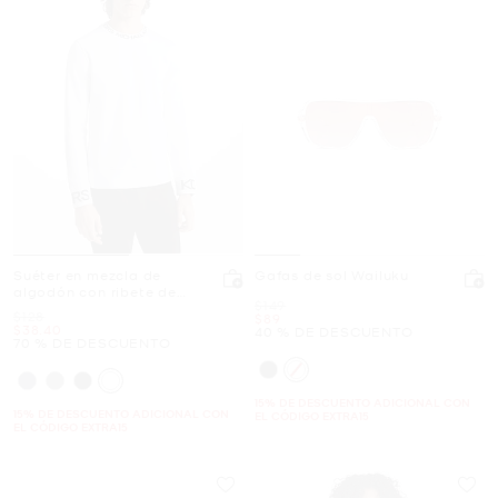
Suéter en mezcla de
Gafas de sol Wailuku
algodón con ribete de
Era
$149
logotipo
Era
$128
Ahora
$89
Ahora
$38.40
40 % DE DESCUENTO
70 % DE DESCUENTO
15% DE DESCUENTO ADICIONAL CON
15% DE DESCUENTO ADICIONAL CON
EL CÓDIGO EXTRA15
EL CÓDIGO EXTRA15