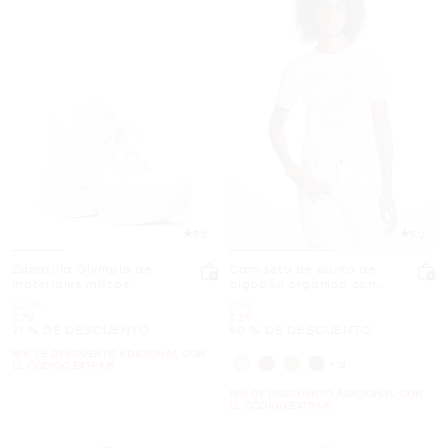
5.0
5.0
Zapatilla Olympia de
Camiseta de punto de
materiales mixtos
algodón orgánico con
logotipo con tachuelas
Era
Era
$275
$98
Ahora
Ahora
$79
$39
71 % DE DESCUENTO
60 % DE DESCUENTO
15% DE DESCUENTO ADICIONAL CON
+4
EL CÓDIGO EXTRA15
15% DE DESCUENTO ADICIONAL CON
EL CÓDIGO EXTRA15