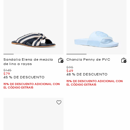
Sandalia Elena de mezcla
Chancla Penny de PVC
de lino a rayas
Era
$95
Era
$145
Ahora
$49
Ahora
$79
48 % DE DESCUENTO
45 % DE DESCUENTO
15% DE DESCUENTO ADICIONAL CON
15% DE DESCUENTO ADICIONAL CON
EL CÓDIGO EXTRA15
EL CÓDIGO EXTRA15