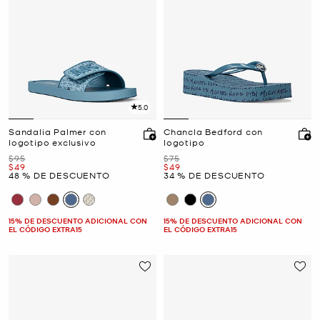
5.0
Sandalia Palmer con
Chancla Bedford con
logotipo exclusivo
logotipo
Era
Era
$95
$75
Ahora
Ahora
$49
$49
48 % DE DESCUENTO
34 % DE DESCUENTO
15% DE DESCUENTO ADICIONAL CON
15% DE DESCUENTO ADICIONAL CON
EL CÓDIGO EXTRA15
EL CÓDIGO EXTRA15