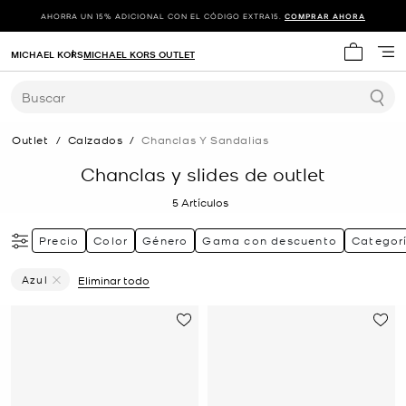
AHORRA UN 15% ADICIONAL CON EL CÓDIGO EXTRA15.
COMPRAR AHORA
MICHAEL KORS
MICHAEL KORS OUTLET
Mi carrit
Buscar
Outlet
/
Calzados
/
Chanclas Y Sandalias
Chanclas y slides de outlet
5
Artículos
Precio
Color
Género
Gama con descuento
Categor
Azul
Eliminar todo
Eliminar Filtro Actualmente Restringido PorColor: Azul