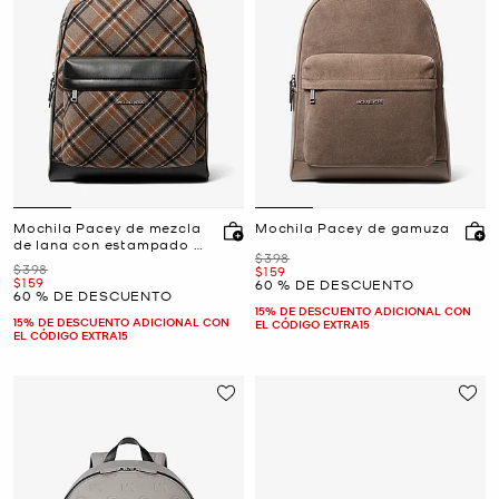
Mochila Pacey de mezcla
Mochila Pacey de gamuza
de lana con estampado de
Era
$398
cuadros
Era
$398
Ahora
$159
Ahora
$159
60 % DE DESCUENTO
60 % DE DESCUENTO
15% DE DESCUENTO ADICIONAL CON
15% DE DESCUENTO ADICIONAL CON
EL CÓDIGO EXTRA15
EL CÓDIGO EXTRA15