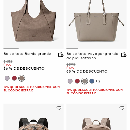
Bolso tote Bernie grande
Bolso tote Voyager grande
de piel saffiano
Era
$458
Era
$398
Ahora
$199
Ahora
$139
56 % DE DESCUENTO
65 % DE DESCUENTO
+2
15% DE DESCUENTO ADICIONAL CON
15% DE DESCUENTO ADICIONAL CON
EL CÓDIGO EXTRA15
EL CÓDIGO EXTRA15