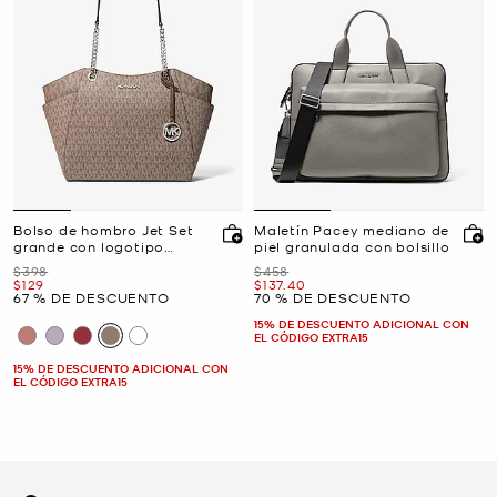
Bolso de hombro Jet Set
Maletín Pacey mediano de
grande con logotipo
piel granulada con bolsillo
exclusivo
Era
Era
$398
$458
Ahora
Ahora
$129
$137.40
67 % DE DESCUENTO
70 % DE DESCUENTO
15% DE DESCUENTO ADICIONAL CON
EL CÓDIGO EXTRA15
15% DE DESCUENTO ADICIONAL CON
EL CÓDIGO EXTRA15