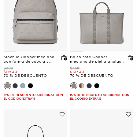
Mochila Cooper mediana
Bolso tote Cooper
con forma de cúpula y
mediano de piel granulada
logotipo grabado
con logotipo exclusivo
Era
Era
$398
$458
Ahora
Ahora
$119.40
$137.40
70 % DE DESCUENTO
70 % DE DESCUENTO
15% DE DESCUENTO ADICIONAL CON
15% DE DESCUENTO ADICIONAL CON
EL CÓDIGO EXTRA15
EL CÓDIGO EXTRA15