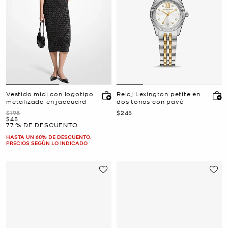
Vestido midi con logotipo
Reloj Lexington petite en
metalizado en jacquard
dos tonos con pavé
Era
Ahora
$198
$245
Ahora
$45
77 % DE DESCUENTO
HASTA UN 60% DE DESCUENTO.
PRECIOS SEGÚN LO INDICADO