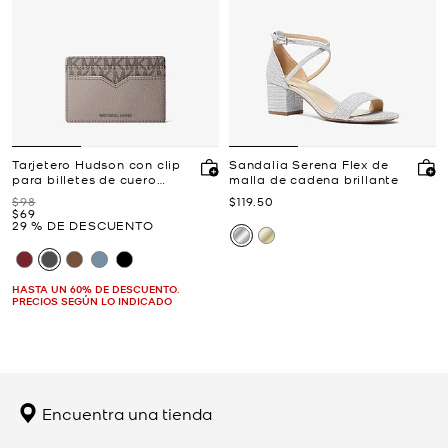
Tarjetero Hudson con clip
Sandalia Serena Flex de
para billetes de cuero
malla de cadena brillante
granulado con logotipo de
Era
Ahora
$98
$119.50
la marca
Ahora
$69
29 % DE DESCUENTO
HASTA UN 60% DE DESCUENTO.
PRECIOS SEGÚN LO INDICADO
Encuentra una tienda