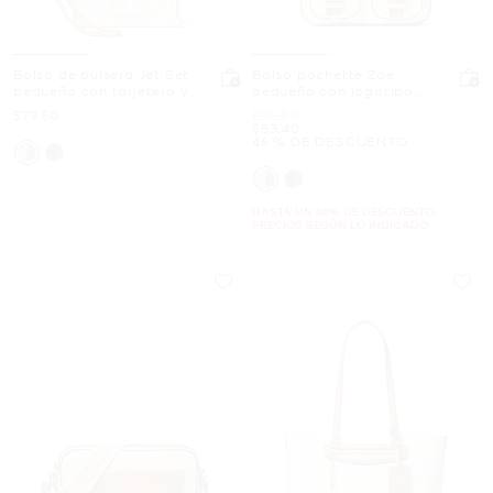
Bolso de pulsera Jet Set
Bolso pochette Zoe
pequeño con tarjetero y
pequeño con logotipo
logotipo
exclusivo
Ahora
Era
$79.50
$99.50
Ahora
$53.40
46 % DE DESCUENTO
HASTA UN 60% DE DESCUENTO.
PRECIOS SEGÚN LO INDICADO