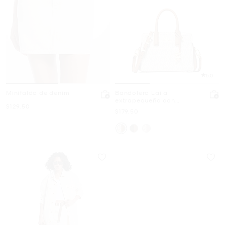
5.0
Minifalda de denim
Bandolera Laila
extrapequeña con
Ahora
$129.50
logotipo exclusivo
Ahora
$179.50