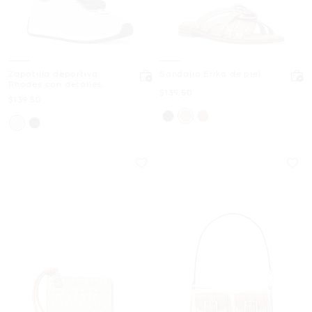
Zapatilla deportiva
Sandalia Erika de piel
Rhodes con detalles
Ahora
$139.50
florales
Ahora
$139.50