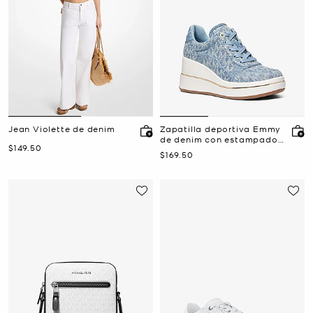
Jean Violette de denim
Zapatilla deportiva Emmy
de denim con estampado
Ahora
$149.50
del logotipo exclusivo con
Ahora
$169.50
cuña