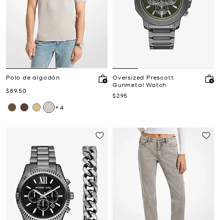
Polo de algodón
Oversized Prescott
Gunmetal Watch
Ahora
$89.50
Ahora
$295
+4