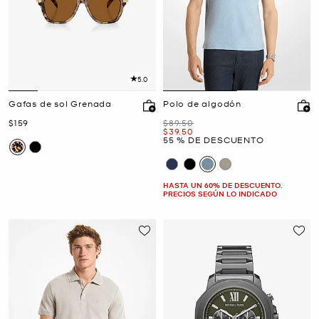
5.0
Gafas de sol Grenada
Polo de algodón
Ahora
Era
$159
$89.50
Ahora
$39.50
55 % DE DESCUENTO
HASTA UN 60% DE DESCUENTO.
PRECIOS SEGÚN LO INDICADO