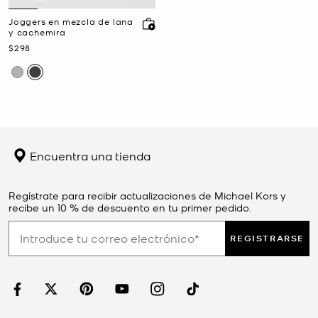
Joggers en mezcla de lana
y cachemira
Ahora
$298
Encuentra una tienda
Regístrate para recibir actualizaciones de Michael Kors y
recibe un 10 % de descuento en tu primer pedido.
REGISTRARSE