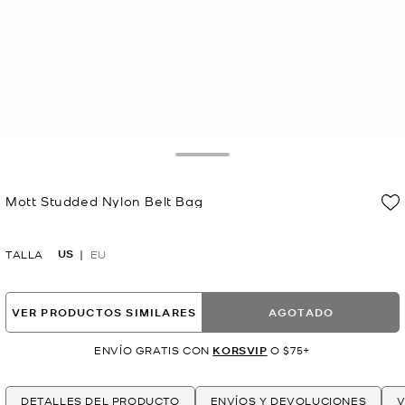
Toggle Drawer
Mott Studded Nylon Belt Bag
Ahora
US
TALLA
EU
VER PRODUCTOS SIMILARES
AGOTADO
ENVÍO GRATIS CON
KORSVIP
O $75+
DETALLES DEL PRODUCTO
ENVÍOS Y DEVOLUCIONES
V