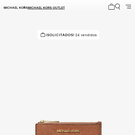
MICHAEL KORS
MICHAEL KORS OUTLET
Mi carrito 0
¡VENDIÉNDOSE RÁPIDO!
Comprado por última vez hace
¡SOLICITADOS!
24 vendidos
segundos