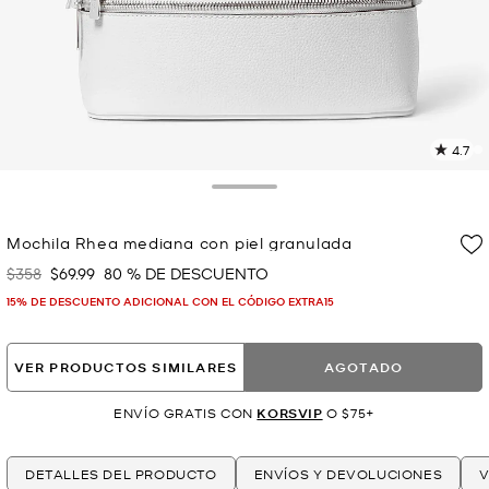
4.7
L
1
r
Toggle Drawer
E
e
Mochila Rhea mediana con piel granulada
l
$358
$69.99
80 % DE DESCUENTO
Era
Ahora
p
15% DE DESCUENTO ADICIONAL CON EL CÓDIGO EXTRA15
VER PRODUCTOS SIMILARES
AGOTADO
ENVÍO GRATIS CON
KORSVIP
O $75+
DETALLES DEL PRODUCTO
ENVÍOS Y DEVOLUCIONES
V