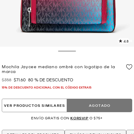
4.8
L
1
r
Toggle Drawer
E
e
Mochila Jaycee mediano ombré con logotipo de la
l
marca
p
$358
$71.60
80 % DE DESCUENTO
Era
Ahora
15% DE DESCUENTO ADICIONAL CON EL CÓDIGO EXTRA15
VER PRODUCTOS SIMILARES
AGOTADO
ENVÍO GRATIS CON
KORSVIP
O $75+