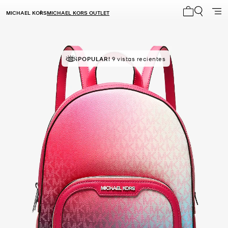
MICHAEL KORS
MICHAEL KORS OUTLET
Mi carrito 0
MEJOR VALORADO
¡POPULAR!
9 vistas recientes
el 91% le da 5 estrellas