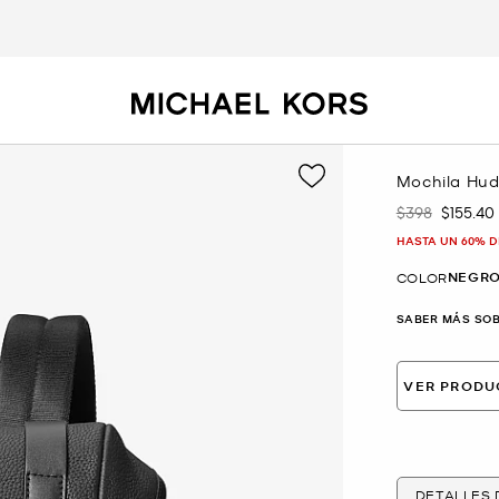
Mochila Hud
$398
$155.40
Era
Ahora
HASTA UN 60% D
NEGR
COLOR
SABER MÁS SOB
VER PRODU
DETALLES