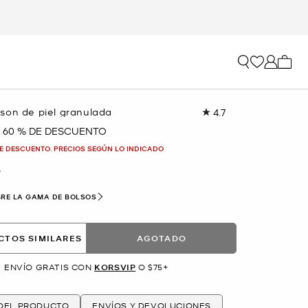
Mi car
son de piel granulada
4.7
Lea
29
60 % DE DESCUENTO
reseñas.
Enlace
E DESCUENTO. PRECIOS SEGÚN LO INDICADO
en
la
O
misma
página.
RE LA GAMA DE BOLSOS
CTOS SIMILARES
AGOTADO
ENVÍO GRATIS CON
KORSVIP
O $75+
 DEL PRODUCTO
ENVÍOS Y DEVOLUCIONES