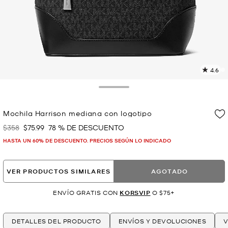
4.6
L
3
r
Toggle Drawer
E
e
Mochila Harrison mediana con logotipo
l
$358
$75.99
78 % DE DESCUENTO
Era
Ahora
p
HASTA UN 60% DE DESCUENTO. PRECIOS SEGÚN LO INDICADO
VER PRODUCTOS SIMILARES
AGOTADO
ENVÍO GRATIS CON
KORSVIP
O $75+
DETALLES DEL PRODUCTO
ENVÍOS Y DEVOLUCIONES
V