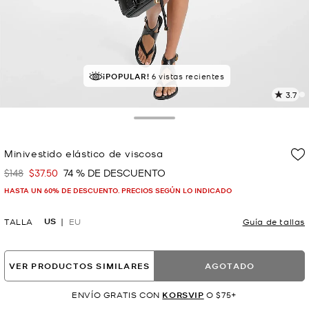
¡POPULAR!
6 vistas recientes
3.7
L
1
r
Toggle Drawer
E
e
Minivestido elástico de viscosa
l
$148
$37.50
74 % DE DESCUENTO
Era
Ahora
p
HASTA UN 60% DE DESCUENTO. PRECIOS SEGÚN LO INDICADO
US
TALLA
EU
Guía de tallas
VER PRODUCTOS SIMILARES
AGOTADO
ENVÍO GRATIS CON
KORSVIP
O $75+