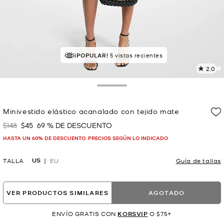
¡POPULAR!
5 vistas recientes
2.0
L
2
r
Toggle Drawer
E
e
Minivestido elástico acanalado con tejido mate
l
$148
$45
69 % DE DESCUENTO
Era
Ahora
p
HASTA UN 60% DE DESCUENTO. PRECIOS SEGÚN LO INDICADO
US
TALLA
EU
Guía de tallas
VER PRODUCTOS SIMILARES
AGOTADO
ENVÍO GRATIS CON
KORSVIP
O $75+