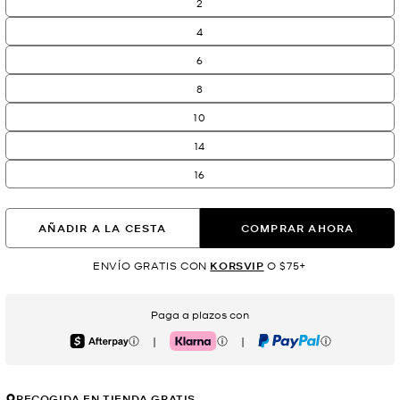
2
4
6
8
10
14
16
AÑADIR A LA CESTA
COMPRAR AHORA
ENVÍO GRATIS CON
KORSVIP
O $75+
Paga a plazos con
|
|
Afterpay
Klarna
PayPal
RECOGIDA EN TIENDA GRATIS