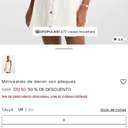
¡POPULAR!
¡SOLICITADOS!
477 vistas recientes
18 vendidos
4.8
L
5
r
Toggle Drawer
E
e
l
p
selected
Minivestido de denim con pliegues
$225
$112.50
50 % DE DESCUENTO
Era
Ahora
15% DE DESCUENTO ADICIONAL CON EL CÓDIGO EXTRA15
US
TALLA
EU
Guía de tallas
0