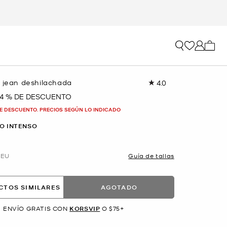
Mi car
e jean deshilachada
4.0
Lea
6
4 % DE DESCUENTO
reseñas.
Enlace
E DESCUENTO. PRECIOS SEGÚN LO INDICADO
en
la
O INTENSO
misma
página.
EU
Guía de tallas
CTOS SIMILARES
AGOTADO
ENVÍO GRATIS CON
KORSVIP
O $75+