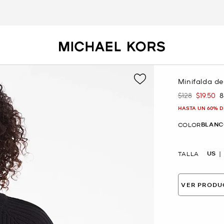
Minifalda d
$128
$19.50
8
Era
Ahora
HASTA UN 60% D
BLANC
COLOR
US
TALLA
VER PRODU