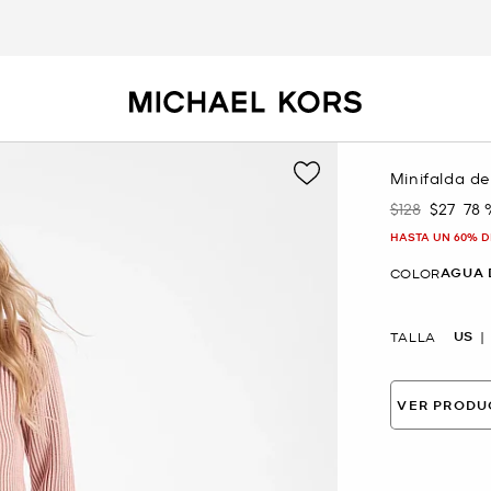
Minifalda d
$128
$27
78
Era
Ahora
HASTA UN 60% D
AGUA 
COLOR
US
TALLA
VER PRODU