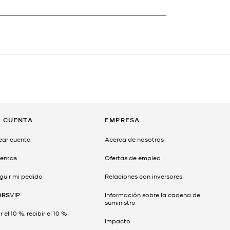
I CUENTA
EMPRESA
ear cuenta
Acerca de nosotros
entas
Ofertas de empleo
guir mi pedido
Relaciones con inversores
ORS
VIP
Información sobre la cadena de
suministro
 el 10 %, recibir el 10 %
Impacto