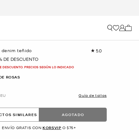
Mi car
e denim teñido
5.0
Lea
1
 % DE DESCUENTO
reseña.
Enlace
E DESCUENTO. PRECIOS SEGÚN LO INDICADO
en
la
DE ROSAS
misma
página.
EU
Guía de tallas
CTOS SIMILARES
AGOTADO
ENVÍO GRATIS CON
KORSVIP
O $75+