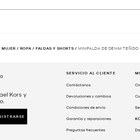
MUJER
/
ROPA
/
FALDAS Y SHORTS
/
MINIFALDA DE DENIM TEÑIDO
SERVICIO AL CLIENTE
M
da
Contáctanos
Cr
ael Kors y
Devoluciones y cambios
Cu
o.
Condiciones de envío
Se
GISTRARSE
Garantía y reparaciones
K
Preguntas frecuentes
Dar