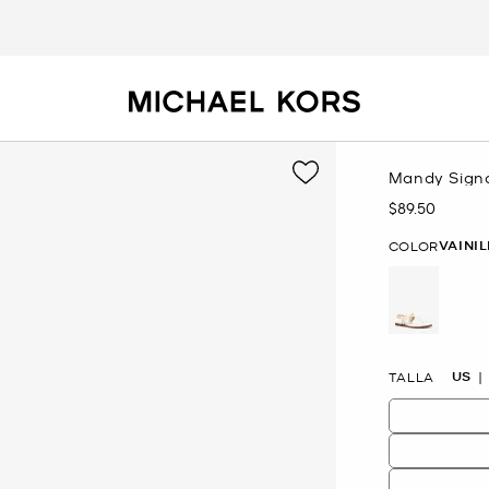
Mandy Signa
$89.50
Ahora
VAINI
COLOR
selected
US
TALLA