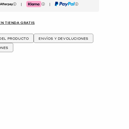
|
|
erpay
Klarna
PayPal
EN TIENDA GRATIS
 DEL PRODUCTO
ENVÍOS Y DEVOLUCIONES
ONES