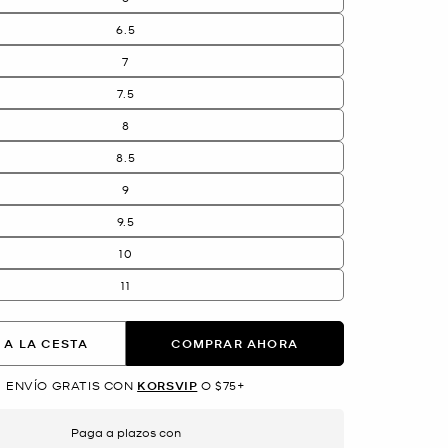
6.5
7
7.5
8
8.5
9
9.5
10
11
 A LA CESTA
COMPRAR AHORA
ENVÍO GRATIS CON
KORSVIP
O $75+
Paga a plazos con