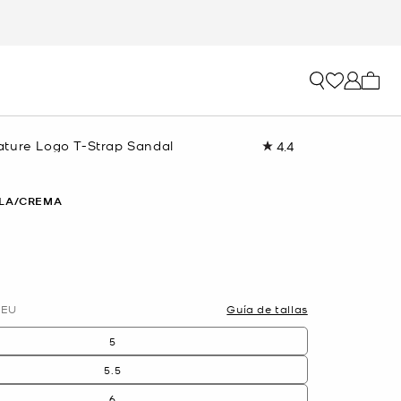
Mi car
ture Logo T-Strap Sandal
4.4
Lea
9
reseñas.
Enlace
LLA/CREMA
en
la
misma
página.
EU
Guía de tallas
5
5.5
6