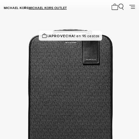
MICHAEL KORS
MICHAEL KORS OUTLET
Mi carrito 0
¡SOLICITADOS!
¡APROVECHA!
en 95 cestas
24 vendidos