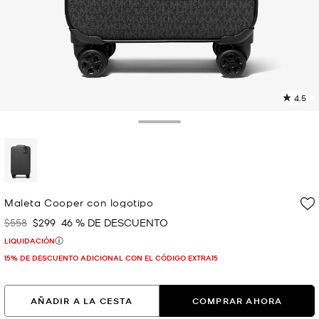
4.5
L
4
r
Toggle Drawer
E
e
l
p
selected
Maleta Cooper con logotipo
$558
$299
46 % DE DESCUENTO
Era
Ahora
LIQUIDACIÓN
15% DE DESCUENTO ADICIONAL CON EL CÓDIGO EXTRA15
AÑADIR A LA CESTA
COMPRAR AHORA