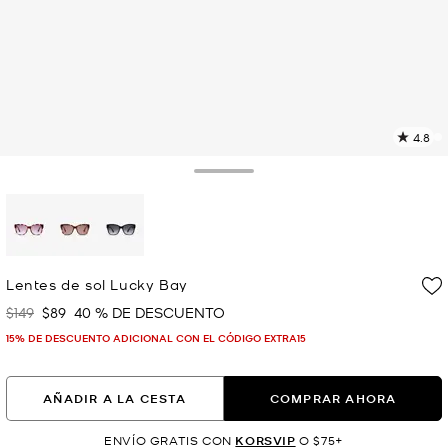
4.8
L
4
r
Toggle Drawer
E
e
l
p
selected
Lentes de sol Lucky Bay
$149
$89
40 % DE DESCUENTO
Era
Ahora
15% DE DESCUENTO ADICIONAL CON EL CÓDIGO EXTRA15
AÑADIR A LA CESTA
COMPRAR AHORA
ENVÍO GRATIS CON
KORSVIP
O $75+