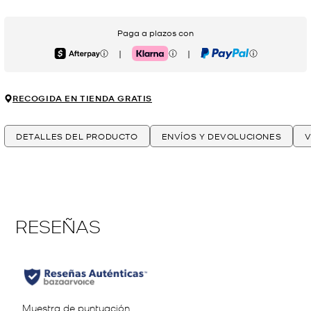
Paga a plazos con
|
|
Afterpay
Klarna
PayPal
RECOGIDA EN TIENDA GRATIS
DETALLES DEL PRODUCTO
ENVÍOS Y DEVOLUCIONES
V