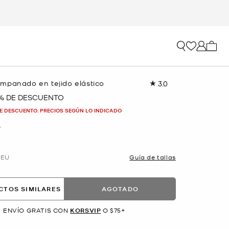
Mi car
mpanado en tejido elástico
3.0
Lea
4
 % DE DESCUENTO
reseñas.
Enlace
E DESCUENTO. PRECIOS SEGÚN LO INDICADO
en
la
O
misma
página.
EU
Guía de tallas
CTOS SIMILARES
AGOTADO
ENVÍO GRATIS CON
KORSVIP
O $75+