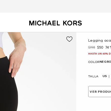
Legging aca
$198
$50
74
Era
Ahora
HASTA UN 60% D
NEGR
COLOR
US
TALLA
VER PRODU