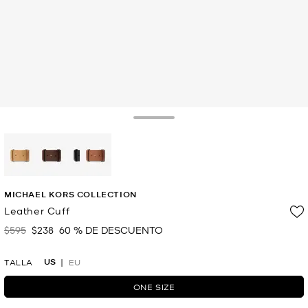
Toggle Drawer
selected
MICHAEL KORS COLLECTION
Leather Cuff
$595
$238
60 % DE DESCUENTO
Era
Ahora
US
TALLA
EU
ONE SIZE