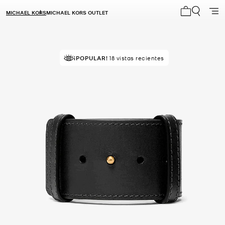
MICHAEL KORS
MICHAEL KORS OUTLET
Mi carrito 0
¡POPULAR!
18 vistas recientes