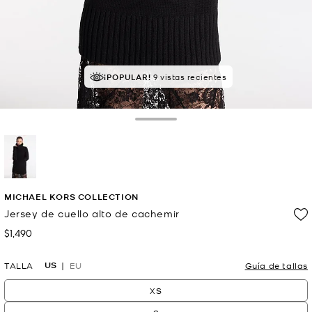
¡POPULAR!
9 vistas recientes
Toggle Drawer
selected
MICHAEL KORS COLLECTION
Jersey de cuello alto de cachemir
$1,490
Ahora
US
TALLA
EU
Guía de tallas
XS