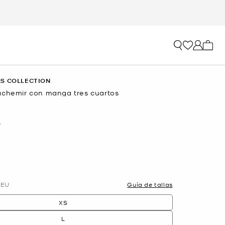
Mi car
S COLLECTION
achemir con manga tres cuartos
O
EU
Guía de tallas
XS
L