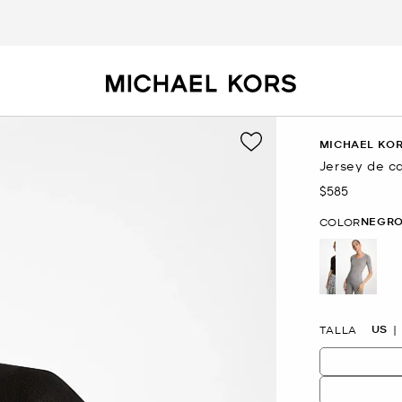
MICHAEL KOR
Jersey de c
$585
Ahora
NEGR
COLOR
selected
US
TALLA