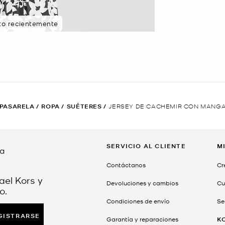
sto recientemente
 PASARELA
/
ROPA
/
SUÉTERES
/
JERSEY DE CACHEMIR CON MANG
SERVICIO AL CLIENTE
M
da
Contáctanos
Cr
ael Kors y
Devoluciones y cambios
Cu
o.
Condiciones de envío
Se
GISTRARSE
Garantía y reparaciones
K