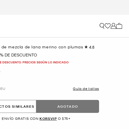
Mi car
o de mezcla de lana merino con plumas
4.8
Lea
12
 % DE DESCUENTO
reseñas.
Enlace
E DESCUENTO. PRECIOS SEGÚN LO INDICADO
en
la
O
misma
página.
EU
Guía de tallas
CTOS SIMILARES
AGOTADO
ENVÍO GRATIS CON
KORSVIP
O $75+