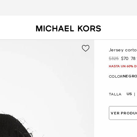
Jersey cort
$325
$70
78
Era
Ahora
HASTA UN 60% D
NEGR
COLOR
US
TALLA
VER PRODU