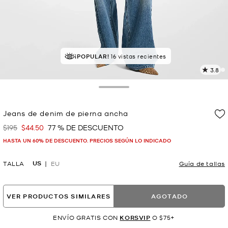
¡POPULAR!
16 vistas recientes
3.8
L
1
r
Toggle Drawer
E
e
Jeans de denim de pierna ancha
l
$195
$44.50
77 % DE DESCUENTO
Era
Ahora
p
HASTA UN 60% DE DESCUENTO. PRECIOS SEGÚN LO INDICADO
US
TALLA
EU
Guía de tallas
VER PRODUCTOS SIMILARES
AGOTADO
ENVÍO GRATIS CON
KORSVIP
O $75+