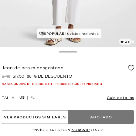
¡POPULAR!
6 vistas recientes
4.0
L
7
r
Toggle Drawer
E
e
Jean de denim desgastado
l
$148
$17.50
88 % DE DESCUENTO
Era
Ahora
p
HASTA UN 60% DE DESCUENTO. PRECIOS SEGÚN LO INDICADO
US
TALLA
EU
Guía de tallas
VER PRODUCTOS SIMILARES
AGOTADO
ENVÍO GRATIS CON
KORSVIP
O $75+