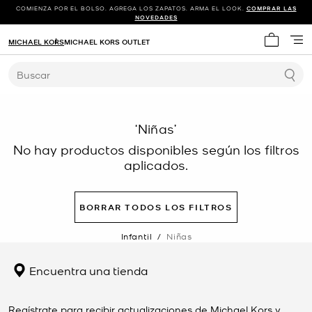
COMIENZA POR EL BOLSO. AGREGA LOS ZAPATOS. ARMA EL LOOK.
COMPRAR LAS
NOVEDADES
MICHAEL KORS
MICHAEL KORS OUTLET
Mi carrit
Buscar
‘Niñas’
No hay productos disponibles según los filtros
aplicados.
BORRAR TODOS LOS FILTROS
Infantil
/
Niñas
Encuentra una tienda
Regístrate para recibir actualizaciones de Michael Kors y