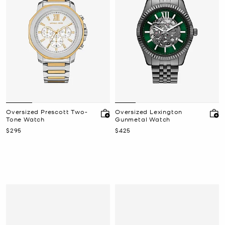
Oversized Prescott Two-
Oversized Lexington
Tone Watch
Gunmetal Watch
Ahora
Ahora
$295
$425