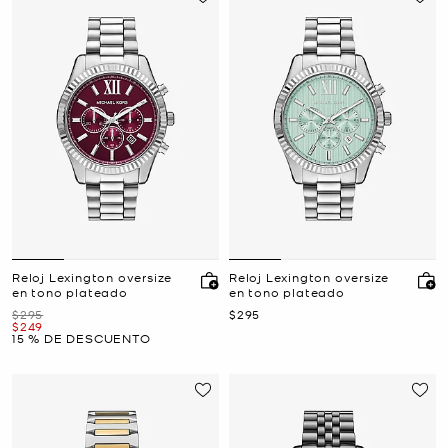
Reloj Lexington oversize
Reloj Lexington oversize
en tono plateado
en tono plateado
Era
Ahora
$295
$295
Ahora
$249
15 % DE DESCUENTO