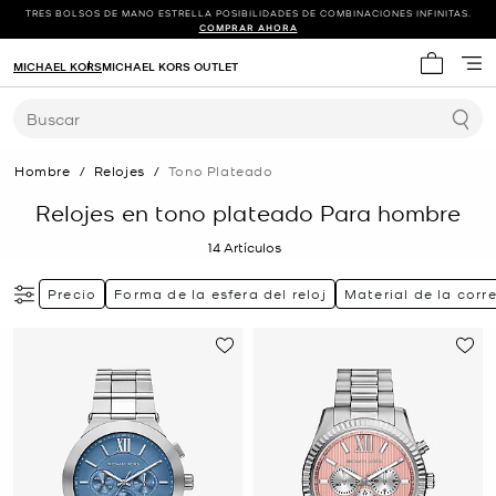
TRES BOLSOS DE MANO ESTRELLA POSIBILIDADES DE COMBINACIONES INFINITAS.
COMPRAR AHORA
MICHAEL KORS
MICHAEL KORS OUTLET
Mi carrit
Buscar
Hombre
/
Relojes
/
Tono Plateado
Relojes en tono plateado Para hombre
14
Artículos
Precio
Forma de la esfera del reloj
Material de la corre