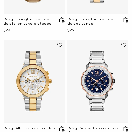
Reloj Lexington oversize
Reloj Lexington oversize
de piel en tono plateado
de dos tonos
Ahora
Ahora
$245
$295
Reloj Billie oversize en dos
Reloj Prescott oversize en