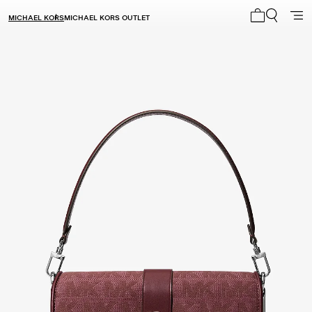
MICHAEL KORS
MICHAEL KORS OUTLET
Mi carrito 0