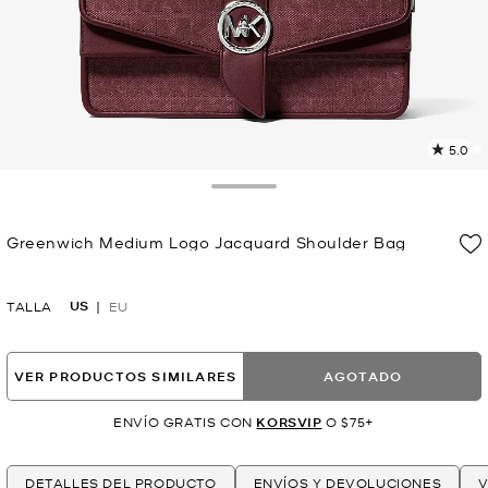
5.0
L
2
r
Toggle Drawer
E
e
Greenwich Medium Logo Jacquard Shoulder Bag
l
Ahora
p
US
TALLA
EU
VER PRODUCTOS SIMILARES
AGOTADO
ENVÍO GRATIS CON
KORSVIP
O $75+
DETALLES DEL PRODUCTO
ENVÍOS Y DEVOLUCIONES
V