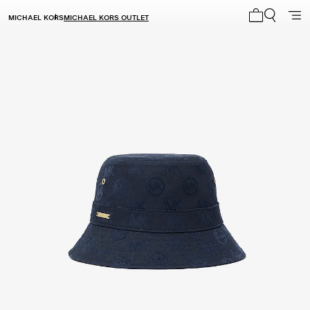
MICHAEL KORS
MICHAEL KORS OUTLET
Mi carrito 0