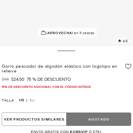
¡SOLICITADOS!
¡APROVECHA!
en 11 cestas
6 vendidos
4.5
L
1
r
Toggle Drawer
E
e
Gorro pescador de algodón elástico con logotipo en
l
relieve
p
$98
$24.50
75 % DE DESCUENTO
Era
Ahora
15% DE DESCUENTO ADICIONAL CON EL CÓDIGO EXTRA15
US
TALLA
EU
VER PRODUCTOS SIMILARES
AGOTADO
ENVÍO GRATIS CON
KORSVIP
O $75+