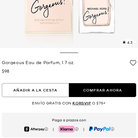
4.3
L
1
r
Toggle Drawer
E
Gorgeous Eau de Parfum, 1.7 oz.
e
l
$98
Ahora
p
AÑADIR A LA CESTA
COMPRAR AHORA
ENVÍO GRATIS CON
KORSVIP
O $75+
Paga a plazos con
|
|
Afterpay
Klarna
PayPal