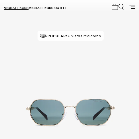
MICHAEL KORS
MICHAEL KORS OUTLET
Mi carrito 0
¡POPULAR!
6 vistas recientes