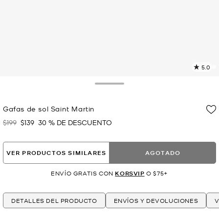
5.0
L
4
r
Toggle Drawer
E
e
Gafas de sol Saint Martin
l
$199
$139
30 % DE DESCUENTO
Era
Ahora
p
VER PRODUCTOS SIMILARES
AGOTADO
ENVÍO GRATIS CON
KORSVIP
O $75+
DETALLES DEL PRODUCTO
ENVÍOS Y DEVOLUCIONES
V