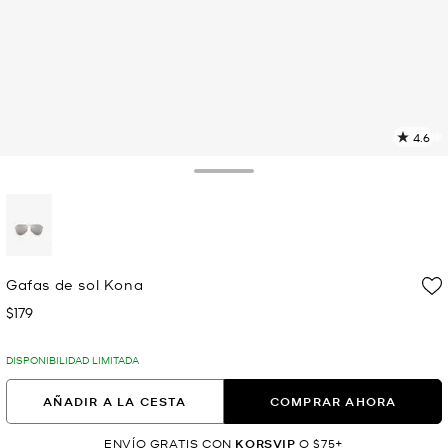
4.6
L
2
r
Toggle Drawer
E
e
l
p
selected
Gafas de sol Kona
$179
Ahora
DISPONIBILIDAD LIMITADA
AÑADIR A LA CESTA
COMPRAR AHORA
ENVÍO GRATIS CON
KORSVIP
O $75+