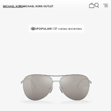
MICHAEL KORS
MICHAEL KORS OUTLET
Mi carrito 0
RECOMENDADO
¡POPULAR!
por el 83% de compradores
137 vistas recientes