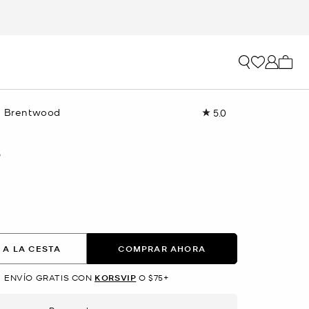
Mi car
l Brentwood
5.0
Lea
2
reseñas.
Enlace
O
en
la
misma
página.
 A LA CESTA
COMPRAR AHORA
ENVÍO GRATIS CON
KORSVIP
O $75+