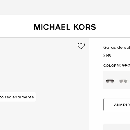
Gafas de so
$149
Ahora
NEGR
COLOR
selected
sto recientemente
AÑADIR