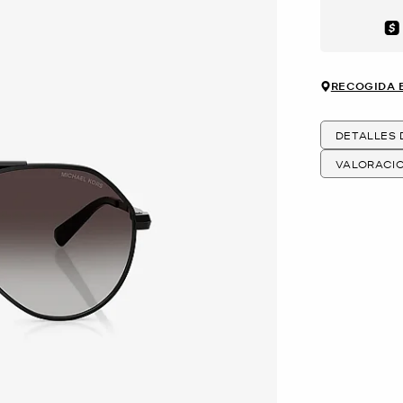
Aft
RECOGIDA 
DETALLES
VALORACI