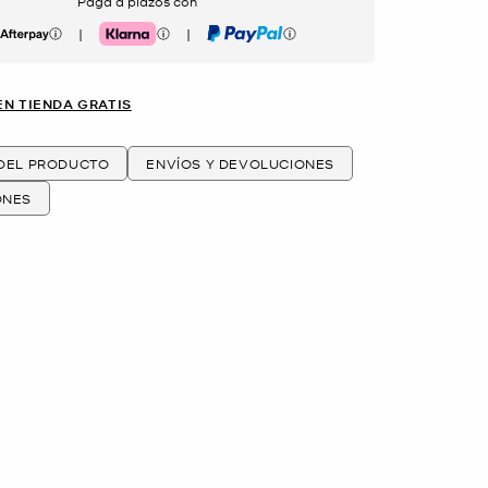
Paga a plazos con
|
|
erpay
Klarna
PayPal
EN TIENDA GRATIS
 DEL PRODUCTO
ENVÍOS Y DEVOLUCIONES
ONES