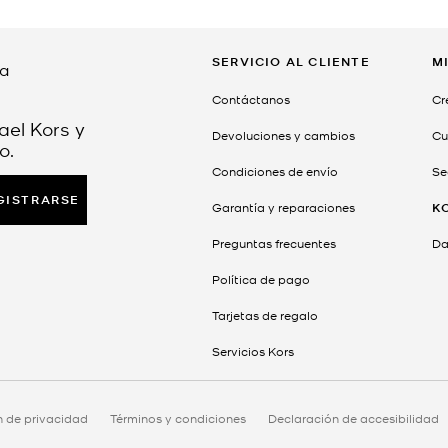
SERVICIO AL CLIENTE
M
da
Contáctanos
Cr
ael Kors y
Devoluciones y cambios
Cu
o.
Condiciones de envío
Se
GISTRARSE
Garantía y reparaciones
K
Preguntas frecuentes
Dar
Política de pago
Tarjetas de regalo
Servicios Kors
n de privacidad
Términos y condiciones
Declaración de accesibilidad