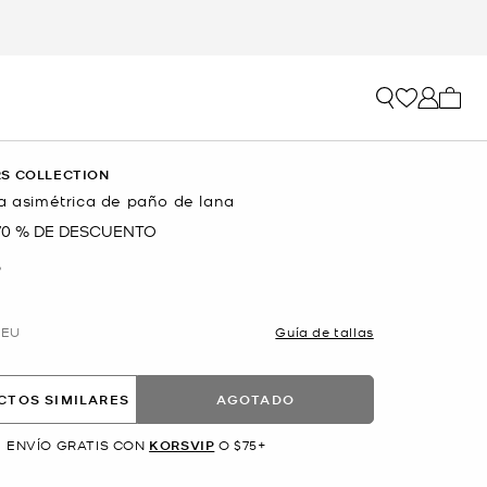
Mi car
S COLLECTION
da asimétrica de paño de lana
70 % DE DESCUENTO
O
EU
Guía de tallas
CTOS SIMILARES
AGOTADO
ENVÍO GRATIS CON
KORSVIP
O $75+