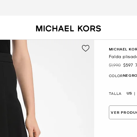
MICHAEL KOR
Falda plisa
$1,990
$597
Era
Ahora
NEGR
COLOR
US
TALLA
VER PRODU