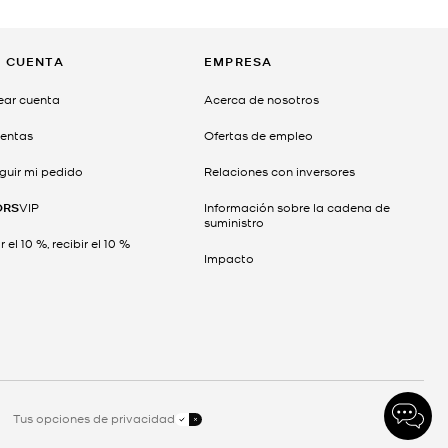
I CUENTA
EMPRESA
ear cuenta
Acerca de nosotros
entas
Ofertas de empleo
guir mi pedido
Relaciones con inversores
ORS
VIP
Información sobre la cadena de
suministro
 el 10 %, recibir el 10 %
Impacto
Tus opciones de privacidad