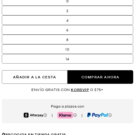
0
2
4
6
8
10
14
AÑADIR A LA CESTA
COMPRAR AHORA
ENVÍO GRATIS CON
KORSVIP
O $75+
Paga a plazos con
|
|
Afterpay
Klarna
PayPal
RECOGIDA EN TIENDA GRATIS