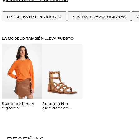
DETALLES DEL PRODUCTO
ENVÍOS Y DEVOLUCIONES
V
LA MODELO TAMBIÉN LLEVA PUESTO
Suéter de lana y
Sandalia Noa
algodón
gladiador de
gamuza con
tachuelas