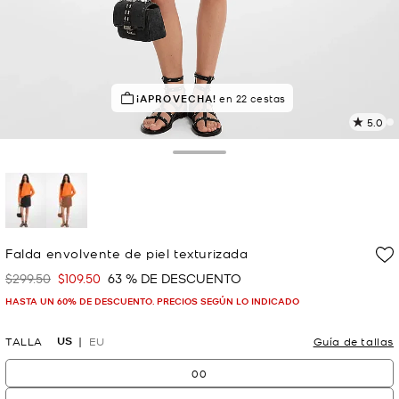
¡SOLICITADOS!
¡APROVECHA!
en 22 cestas
23 vendidos
5.0
L
3
r
Toggle Drawer
E
e
l
p
selected
Falda envolvente de piel texturizada
$299.50
$109.50
63 % DE DESCUENTO
Era
Ahora
HASTA UN 60% DE DESCUENTO. PRECIOS SEGÚN LO INDICADO
US
TALLA
EU
Guía de tallas
00