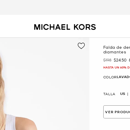
Falda de de
diamantes
$198
$24.50
Era
Ahora
HASTA UN 60% D
LAVAD
COLOR
US
TALLA
VER PRODU