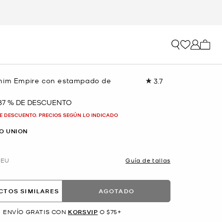
Mi car
nim Empire con estampado de
3.7
Lea
3
reseñas.
87 % DE DESCUENTO
Enlace
en
E DESCUENTO. PRECIOS SEGÚN LO INDICADO
la
misma
O UNION
página.
EU
Guía de tallas
CTOS SIMILARES
AGOTADO
ENVÍO GRATIS CON
KORSVIP
O $75+