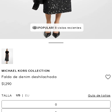
¡POPULAR!
8 vistas recientes
Toggle Drawer
selected
MICHAEL KORS COLLECTION
Falda de denim deshilachada
$1,290
Ahora
US
TALLA
EU
Guía de tallas
0