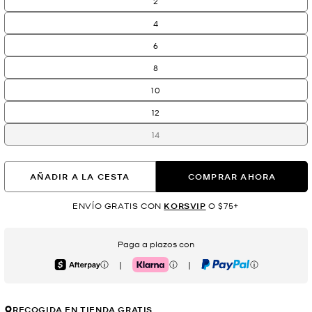
2
4
6
8
10
12
14
AÑADIR A LA CESTA
COMPRAR AHORA
ENVÍO GRATIS CON
KORSVIP
O $75+
Paga a plazos con
|
|
Afterpay
Klarna
PayPal
RECOGIDA EN TIENDA GRATIS