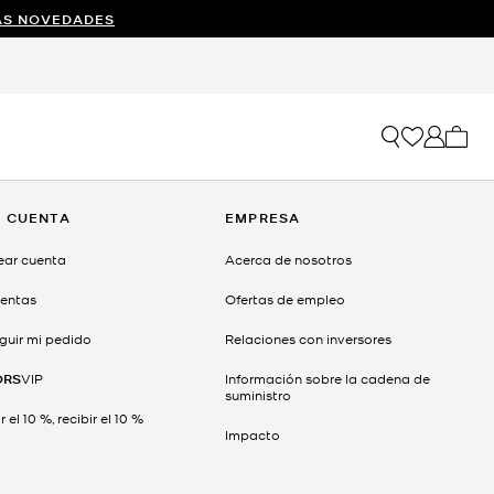
AS NOVEDADES
Mi car
I CUENTA
EMPRESA
ear cuenta
Acerca de nosotros
entas
Ofertas de empleo
guir mi pedido
Relaciones con inversores
ORS
VIP
Información sobre la cadena de
suministro
 el 10 %, recibir el 10 %
Impacto