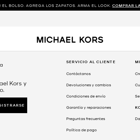
 EL BOLSO. AGREGA LOS ZAPATOS. ARMA EL LOOK.
COMPRAR L
SERVICIO AL CLIENTE
M
da
Contáctanos
Cr
ael Kors y
Devoluciones y cambios
Cu
o.
Condiciones de envío
Se
GISTRARSE
Garantía y reparaciones
K
Preguntas frecuentes
Dar
Política de pago