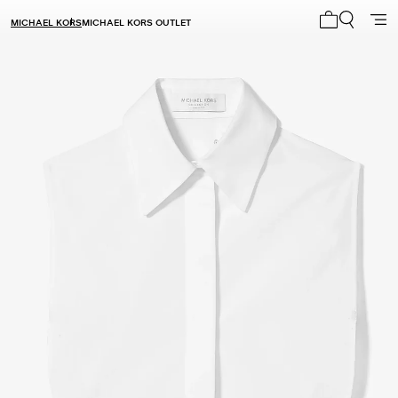
MICHAEL KORS
MICHAEL KORS OUTLET
Mi carrito 0