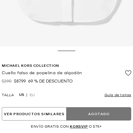
Toggle Drawer
MICHAEL KORS COLLECTION
Cuello falso de popelina de algodón
$290
$87.99
69 % DE DESCUENTO
Era
Ahora
US
TALLA
EU
Guía de tallas
VER PRODUCTOS SIMILARES
AGOTADO
ENVÍO GRATIS CON
KORSVIP
O $75+