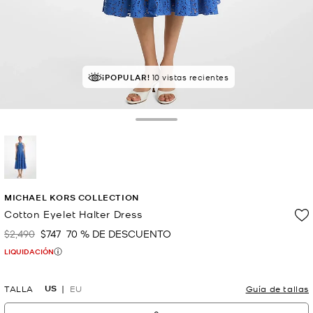
¡POPULAR!
10 vistas recientes
Toggle Drawer
selected
MICHAEL KORS COLLECTION
Cotton Eyelet Halter Dress
$2,490
$747
70 % DE DESCUENTO
Era
Ahora
LIQUIDACIÓN
US
TALLA
EU
Guía de tallas