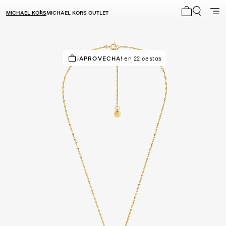
MICHAEL KORS
MICHAEL KORS OUTLET
Mi carrito 0
¡APROVECHA!
en 22 cestas