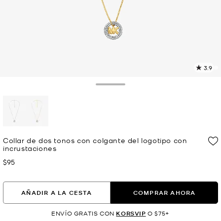
3.9
L
8
r
Toggle Drawer
E
e
l
p
selected
Collar de dos tonos con colgante del logotipo con
incrustaciones
$95
Ahora
AÑADIR A LA CESTA
COMPRAR AHORA
ENVÍO GRATIS CON
KORSVIP
O $75+