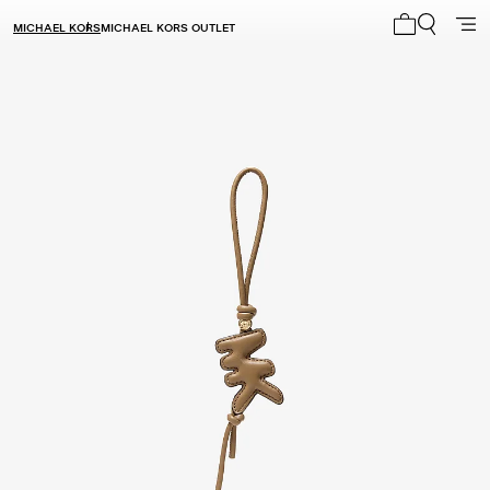
MICHAEL KORS
MICHAEL KORS OUTLET
Mi carrito 0