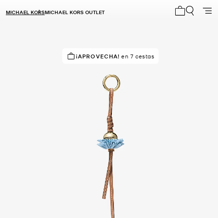
MICHAEL KORS
MICHAEL KORS OUTLET
Mi carrito 0
¡APROVECHA!
en 7 cestas