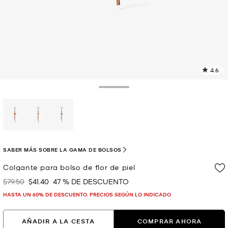
4.6
L
5
r
Toggle Drawer
E
e
l
p
selected
SABER MÁS SOBRE LA GAMA DE BOLSOS
Colgante para bolso de flor de piel
$79.50
$41.40
47 % DE DESCUENTO
Era
Ahora
HASTA UN 60% DE DESCUENTO. PRECIOS SEGÚN LO INDICADO
AÑADIR A LA CESTA
COMPRAR AHORA