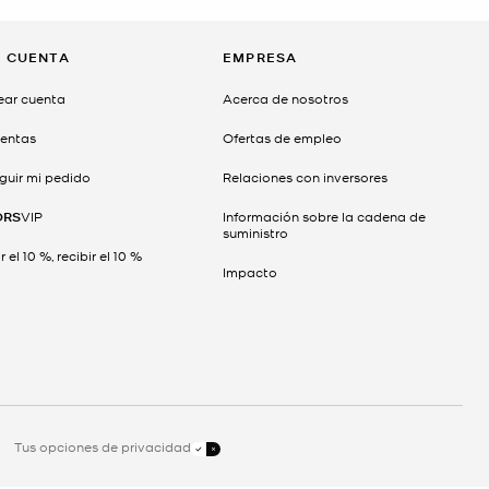
I CUENTA
EMPRESA
ear cuenta
Acerca de nosotros
entas
Ofertas de empleo
guir mi pedido
Relaciones con inversores
ORS
VIP
Información sobre la cadena de
suministro
 el 10 %, recibir el 10 %
Impacto
Tus opciones de privacidad