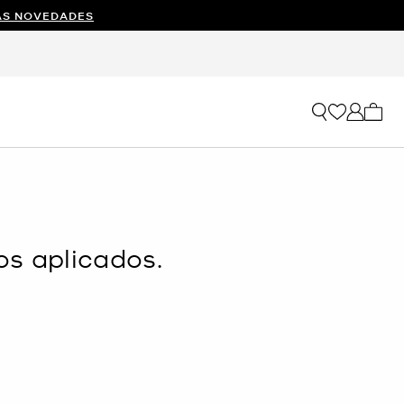
AS NOVEDADES
Mi car
os aplicados.