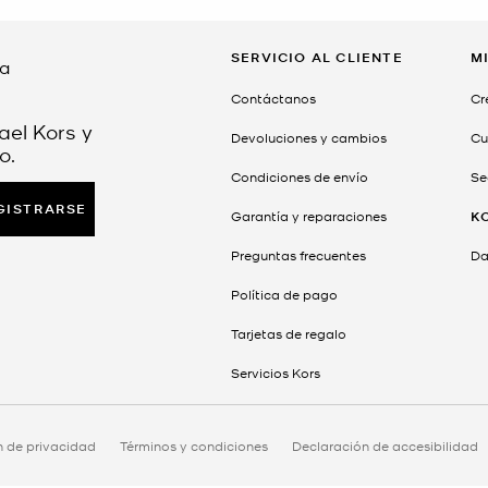
SERVICIO AL CLIENTE
M
da
Contáctanos
Cr
ael Kors y
Devoluciones y cambios
Cu
o.
Condiciones de envío
Se
GISTRARSE
Garantía y reparaciones
K
Preguntas frecuentes
Dar
Política de pago
Tarjetas de regalo
Servicios Kors
n de privacidad
Términos y condiciones
Declaración de accesibilidad