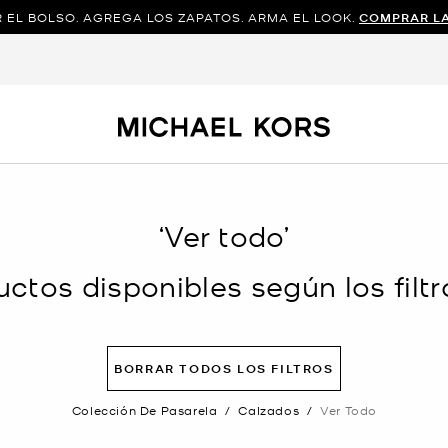
 EL BOLSO. AGREGA LOS ZAPATOS. ARMA EL LOOK.
COMPRAR L
‘Ver todo’
ctos disponibles según los filtr
BORRAR TODOS LOS FILTROS
Colección De Pasarela
/
Calzados
/
Ver Todo