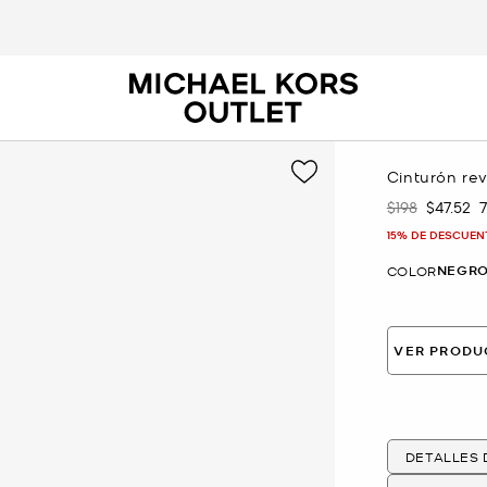
Cinturón re
$198
$47.52
Era
Ahora
15% DE DESCUEN
NEGR
COLOR
VER PRODU
DETALLES