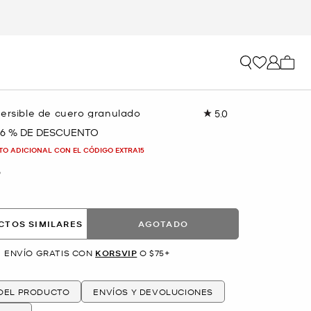
Mi car
versible de cuero granulado
5.0
Lea
4
76 % DE DESCUENTO
reseñas.
Enlace
TO ADICIONAL CON EL CÓDIGO EXTRA15
en
la
O
misma
página.
CTOS SIMILARES
AGOTADO
ENVÍO GRATIS CON
KORSVIP
O $75+
 DEL PRODUCTO
ENVÍOS Y DEVOLUCIONES